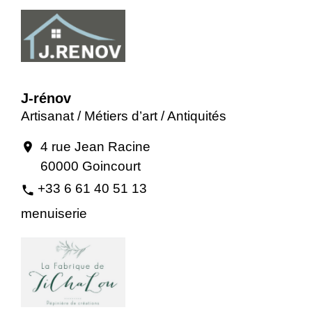
J-rénov
Artisanat / Métiers d’art / Antiquités
4 rue Jean Racine
location_on
60000 Goincourt
+33 6 61 40 51 13
phone
menuiserie