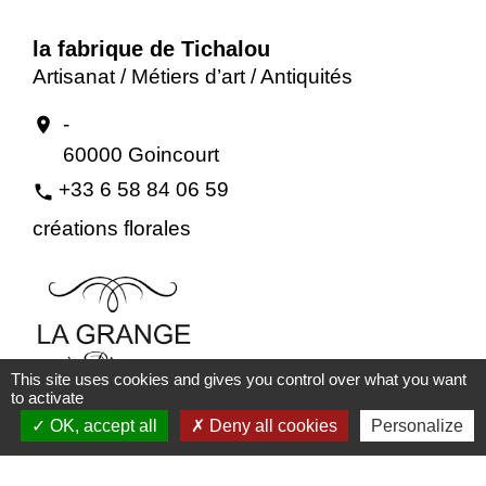
la fabrique de Tichalou
Artisanat / Métiers d’art / Antiquités
-
location_on
60000 Goincourt
+33 6 58 84 06 59
phone
créations florales
This site uses cookies and gives you control over what you want
to activate
OK, accept all
Deny all cookies
Personalize