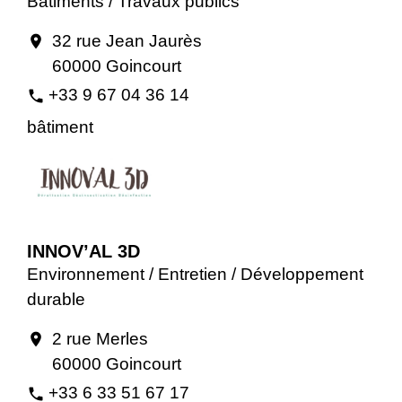
Bâtiments / Travaux publics
32 rue Jean Jaurès
location_on
60000 Goincourt
+33 9 67 04 36 14
phone
bâtiment
INNOV’AL 3D
Environnement / Entretien / Développement
durable
2 rue Merles
location_on
60000 Goincourt
+33 6 33 51 67 17
phone