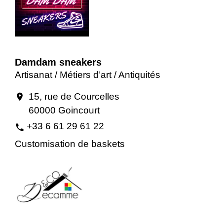
Damdam sneakers
Artisanat / Métiers d’art / Antiquités
15, rue de Courcelles
location_on
60000 Goincourt
+33 6 61 29 61 22
phone
Customisation de baskets