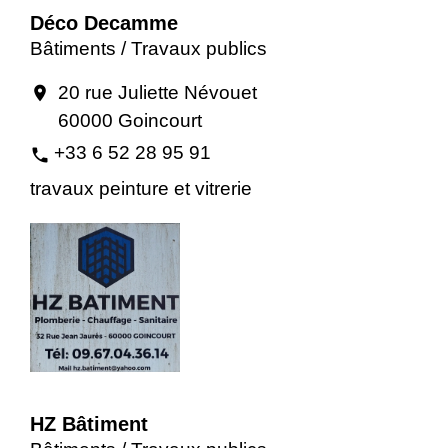
Déco Decamme
Bâtiments / Travaux publics
20 rue Juliette Névouet
location_on
60000 Goincourt
+33 6 52 28 95 91
phone
travaux peinture et vitrerie
HZ Bâtiment