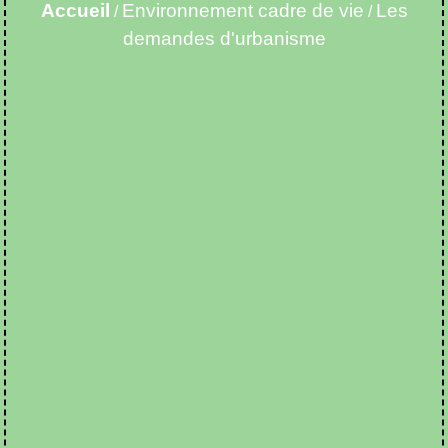
Accueil
Environnement cadre de vie
Les
/
/
demandes d'urbanisme