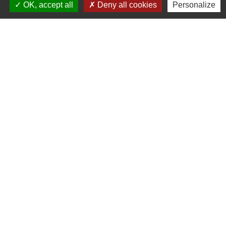
OK, accept all
Deny all cookies
Personalize
Contactez votre mairie
Commune de Goincourt
12 rue Jean Jaurès
60000 Goincourt - FRANCE
+33 3 44 45 14 87
Contact par formulaire
Horaires d'ouverture au public
Lundi : 11 h à 14 h
Mardi de 14 h à 18h
jeudi de 14 h à 17 h 30
vendredi de 9 h à 12h 30