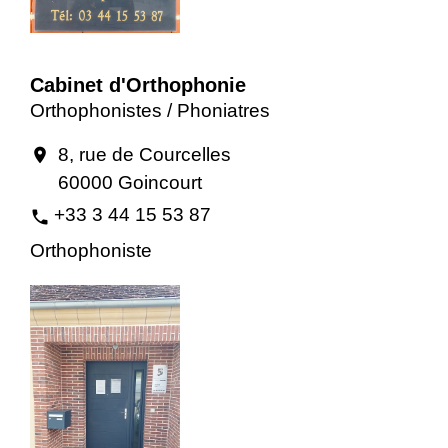
Cabinet d'Orthophonie
Orthophonistes / Phoniatres
8, rue de Courcelles
location_on
60000 Goincourt
+33 3 44 15 53 87
phone
Orthophoniste