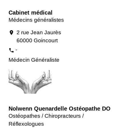
Cabinet médical
Médecins généralistes
2 rue Jean Jaurès
location_on
60000 Goincourt
-
phone
Médecin Généraliste
Nolwenn Quenardelle Ostéopathe DO
Ostéopathes / Chiropracteurs /
Réflexologues