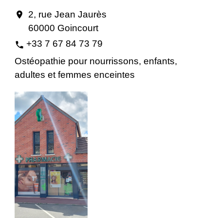
2, rue Jean Jaurès
location_on
60000 Goincourt
+33 7 67 84 73 79
phone
Ostéopathie pour nourrissons, enfants,
adultes et femmes enceintes