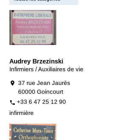
Audrey Brzezinski
Infirmiers / Auxiliaires de vie
37 rue Jean Jaurès
location_on
60000 Goincourt
+33 6 47 25 12 90
phone
infirmière