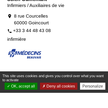
Infirmiers / Auxiliaires de vie
8 rue Courcelles
location_on
60000 Goincourt
+33 3 44 48 43 08
phone
infirmière
SOS Médecins
This site uses cookies and gives you control over what you want
Médecine sociale
to activate
OK, accept all
Deny all cookies
Personalize
36-38 Avenue Salvador Allende Bâtiment
location_on
F
60000 Beauvais