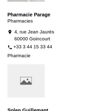
Pharmacie Parage
Pharmacies
4, rue Jean Jaurès
location_on
60000 Goincourt
+33 3 44 15 33 44
phone
Pharmacie
Solen Guillemant