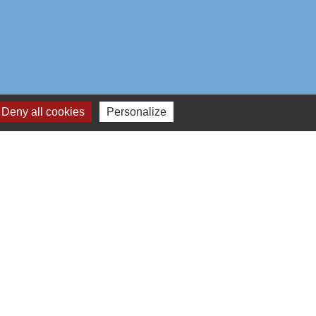
Deny all cookies
Personalize
aires institutionnels
mmunauté d'Agglo du Beauvaisis
ement de l'Oise
n Hauts-de-France