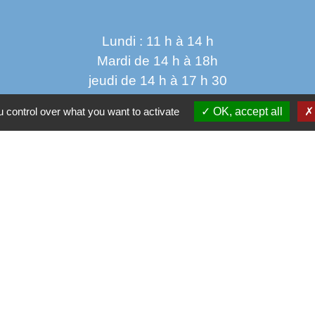
Lundi : 11 h à 14 h
Mardi de 14 h à 18h
jeudi de 14 h à 17 h 30
vendredi de 9 h à 12h 30
 control over what you want to activate
OK, accept all
Parten
Co
Départ
 sécurisés
Régio
tection des Données