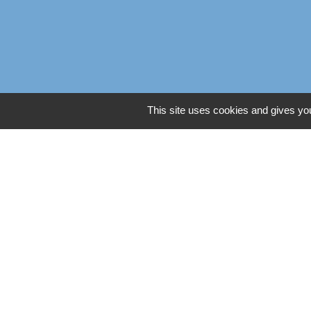
This site uses cookies and gives you
Liens
Oise mobilité
Service Public
Agence nationale des titres
Règlement Général de Pro