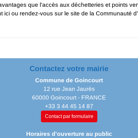
avantages que l'accès aux déchetteries et points vert
t ici ou rendez-vous sur le site de la Communauté 
Contactez votre mairie
Commune de Goincourt
12 rue Jean Jaurès
60000 Goincourt - FRANCE
+33 3 44 45 14 87
Contact par formulaire
Horaires d'ouverture au public