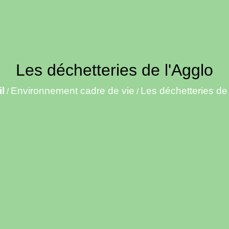
Les déchetteries de l'Agglo
l
Environnement cadre de vie
Les déchetteries de 
/
/