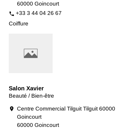
60000 Goincourt
+33 3 44 04 26 67
phone
Coiffure
Salon Xavier
Beauté / Bien-être
Centre Commercial Tilguit Tilguit 60000
location_on
Goincourt
60000 Goincourt