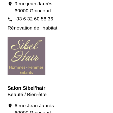
9 rue jean Jaurès
location_on
60000 Goincourt
+33 6 32 60 58 36
phone
Rénovation de l'habitat
Salon Sibel'hair
Beauté / Bien-être
6 rue Jean Jaurès
location_on
60000 Goincourt