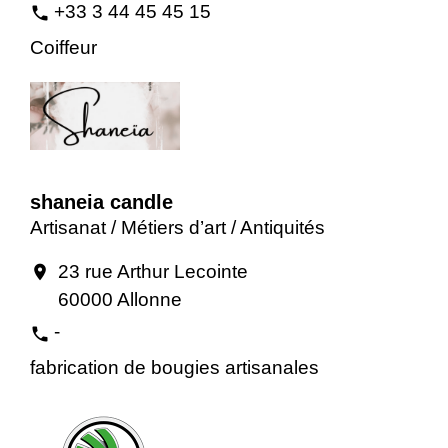
+33 3 44 45 45 15
phone
Coiffeur
shaneia candle
Artisanat / Métiers d’art / Antiquités
23 rue Arthur Lecointe
location_on
60000 Allonne
-
phone
fabrication de bougies artisanales