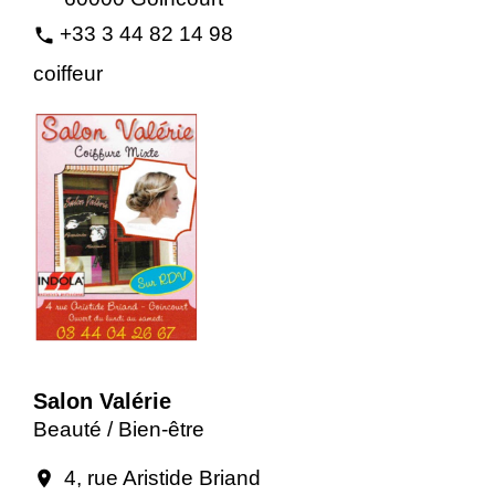
+33 3 44 82 14 98
phone
coiffeur
Salon Valérie
Beauté / Bien-être
4, rue Aristide Briand
location_on