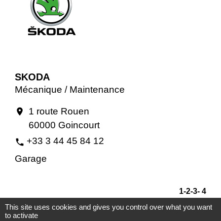
SKODA
Mécanique / Maintenance
1 route Rouen
location_on
60000 Goincourt
+33 3 44 45 84 12
phone
Garage
1
-2
-3
-
4
This site uses cookies and gives you control over what you want
to activate