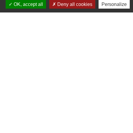
OK, accept all
Deny all cookies
Personalize
Contactez votre mairie
Commune de Goincourt
12 rue Jean Jaurès
60000 Goincourt - FRANCE
+33 3 44 45 14 87
Contact par formulaire
Horaires d'ouverture au public
Lundi : 11 h à 14 h
Mardi de 14 h à 18h
jeudi de 14 h à 17 h 30
vendredi de 9 h à 12h 30