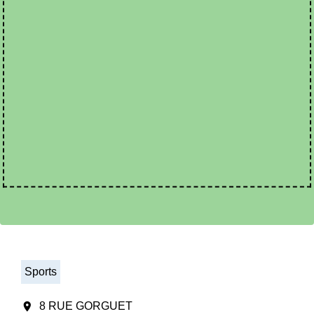
Sports
location_on
8 RUE GORGUET