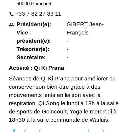
60000 Goincourt
+33 7 82 27 83 11
phone
Président(e):
GIBERT Jean-
people
Vice-
François
président(e):
-
Trésorier(e):
-
Secrétaire:
-
Activité : Qi Ki Prana
Séances de Qi Ki Prana pour améliorer ou
conserver son bien-être grâce à des
mouvements lents en liaison avec la
respiration. Qi Gong le lundi à 18h à la salle
de sports de Goincourt, Yoga le mercredi à
18h30 à la salle communale de Warluis.