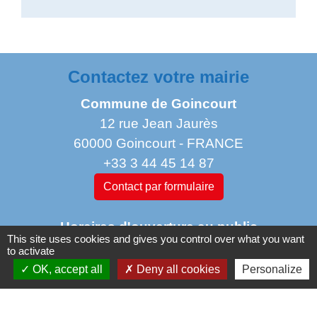
Contactez votre mairie
Commune de Goincourt
12 rue Jean Jaurès
60000 Goincourt - FRANCE
+33 3 44 45 14 87
Contact par formulaire
Horaires d'ouverture au public
This site uses cookies and gives you control over what you want
to activate
OK, accept all
Deny all cookies
Personalize
Lundi : 11 h à 14 h
Mardi de 14 h à 18h