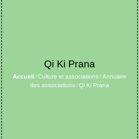
Qi Ki Prana
Accueil
Culture et associations
Annuaire
/
/
des associations
Qi Ki Prana
/