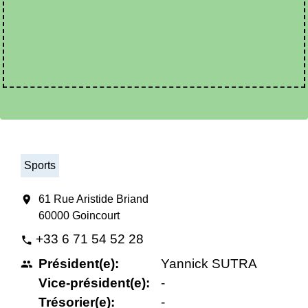
Sports
location_on
61 Rue Aristide Briand
60000 Goincourt
+33 6 71 54 52 28
phone
Président(e):
Yannick SUTRA
people
Vice-président(e):
-
Trésorier(e):
-