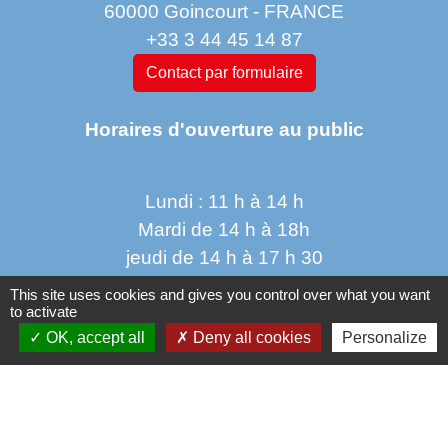
60000 Goincourt - FRANCE
+33 3 44 45 14 87
Contact par formulaire
Horaires d'ouverture au public
Lundi : 11 h à 14 h
Mardi de 14 h à 18h
jeudi de 14 h à 17 h 30
vendredi de 9 h à 12h 30
This site uses cookies and gives you control over what you want
to activate
OK, accept all
Deny all cookies
Personalize
Liens