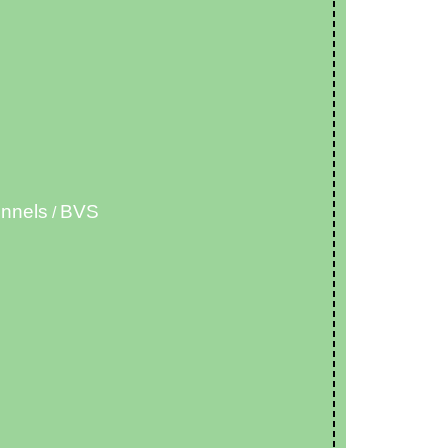
onnels
BVS
/