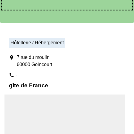
Hôtellerie / Hébergement
location_on
7 rue du moulin
60000 Goincourt
-
phone
gîte de France