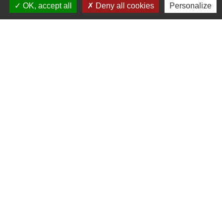
Liens
OK, accept all
Deny all cookies
Personalize
Oise mobilité
Service Public
Agence nationale des titres sécurisés
Règlement Général de Protection des Données
Partenaires institutionnels
Communauté d'Agglo du Beauvaisis
Département de l'Oise
Région Hauts-de-France
Site réalisé par KOM Conseil
Mentions légales
-
Politique de confidentialité
-
Accessibilité
-
Application mobile Localiti
-