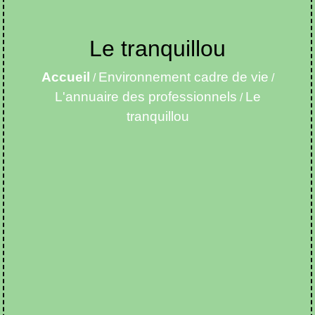
Le tranquillou
Accueil
Environnement cadre de vie
/
/
L'annuaire des professionnels
Le
/
tranquillou