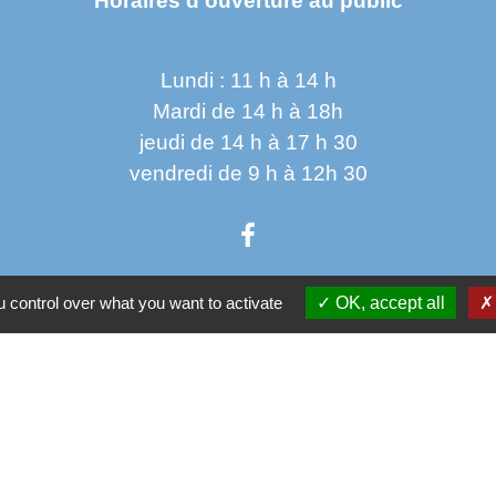
Horaires d'ouverture au public
Lundi : 11 h à 14 h
Mardi de 14 h à 18h
jeudi de 14 h à 17 h 30
vendredi de 9 h à 12h 30
 control over what you want to activate
OK, accept all
Parten
Co
Départ
 sécurisés
Régio
tection des Données