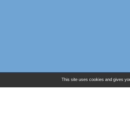
This site uses cookies and gives you
Liens
Oise mobilité
Service Public
Agence nationale des titres
Règlement Général de Pro