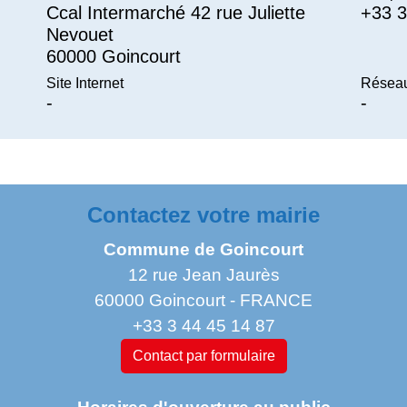
Ccal Intermarché 42 rue Juliette
+33 3
Nevouet
60000 Goincourt
Site Internet
Réseau
-
-
Contactez votre mairie
Commune de Goincourt
12 rue Jean Jaurès
60000 Goincourt - FRANCE
+33 3 44 45 14 87
Contact par formulaire