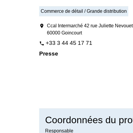
Commerce de détail / Grande distribution
location_on
Ccal Intermarché 42 rue Juliette Nevouet
60000 Goincourt
+33 3 44 45 17 71
phone
Presse
Coordonnées du pro
Responsable