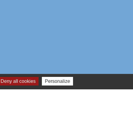
Deny all cookies
Personalize
aires institutionnels
mmunauté d'Agglo du Beauvaisis
ement de l'Oise
n Hauts-de-France