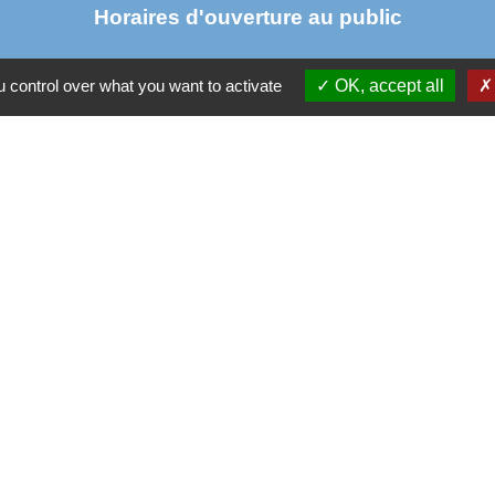
Horaires d'ouverture au public
 control over what you want to activate
OK, accept all
Lundi : 11 h à 14 h
Mardi de 14 h à 18h
jeudi de 14 h à 17 h 30
vendredi de 9 h à 12h 30
Parten
Co
Départ
 sécurisés
Régio
tection des Données