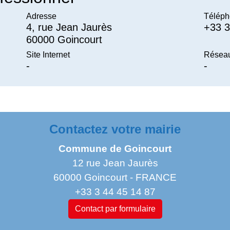
Adresse
Téléph
4, rue Jean Jaurès
+33 3
60000 Goincourt
Site Internet
Réseau
-
-
Contactez votre mairie
Commune de Goincourt
12 rue Jean Jaurès
60000 Goincourt - FRANCE
+33 3 44 45 14 87
Contact par formulaire