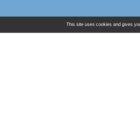
This site uses cookies and gives you
Liens
Oise mobilité
Service Public
Agence nationale des titres
Règlement Général de Pro