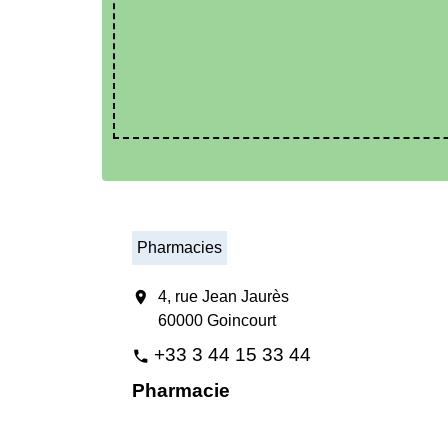
Pharmacies
location_on
4, rue Jean Jaurès
60000 Goincourt
+33 3 44 15 33 44
phone
Pharmacie