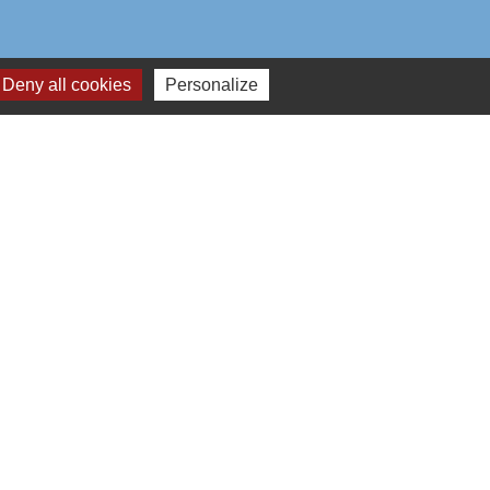
Deny all cookies
Personalize
aires institutionnels
mmunauté d'Agglo du Beauvaisis
ement de l'Oise
n Hauts-de-France