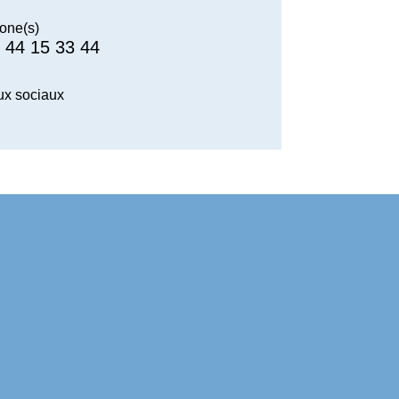
one(s)
 44 15 33 44
x sociaux