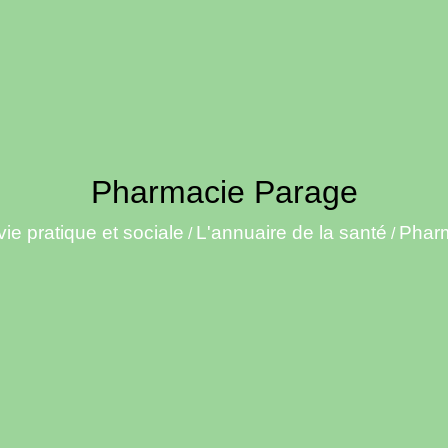
Pharmacie Parage
vie pratique et sociale
L'annuaire de la santé
Phar
/
/