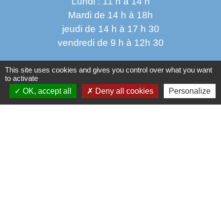
Lundi : 11 h à 14 h
Mardi de 14 h à 18h
jeudi de 14 h à 17 h 30
vendredi de 9 h à 12h 30
This site uses cookies and gives you control over what you want
to activate
OK, accept all
Deny all cookies
Personalize
Liens
Oise mobilité
Service Public
Agence nationale des titres sécurisés
Règlement Général de Protection des Données
Partenaires institutionnels
Communauté d'Agglo du Beauvaisis