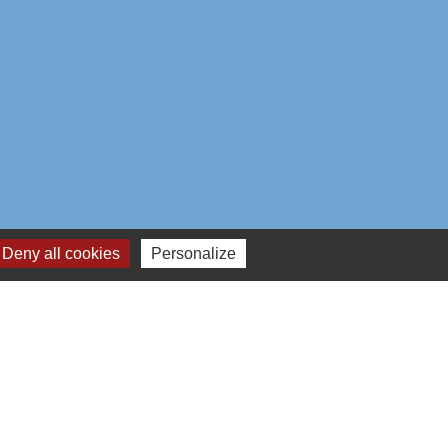
Deny all cookies
Personalize
aires institutionnels
mmunauté d'Agglo du Beauvaisis
ement de l'Oise
n Hauts-de-France
réalisé par KOM Conseil