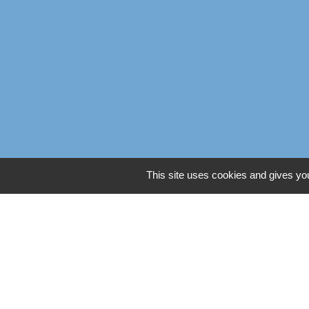
This site uses cookies and gives you
Liens
Oise mobilité
Service Public
Agence nationale des titres
Règlement Général de Pro