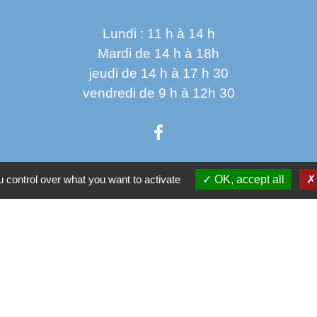
Lundi : 11 h à 14 h
Mardi de 14 h à 18h
jeudi de 14 h à 17 h 30
vendredi de 9 h à 12h 30
 control over what you want to activate
OK, accept all
Parten
Co
Départ
 sécurisés
Régio
tection des Données
Site 