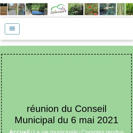
menu
réunion du Conseil
Municipal du 6 mai 2021
Accueil
La vie municipale
Comptes rendus
/
/