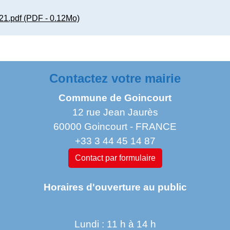
21.pdf (PDF - 0.12Mo)
Contactez votre mairie
Commune de Goincourt
12 rue Jean Jaurès
60000 Goincourt - FRANCE
+33 3 44 45 14 87
Contact par formulaire
Horaires d'ouverture au public
Lundi : 11 h à 14 h