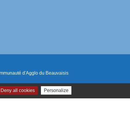
aires institutionnels
mmunauté d'Agglo du Beauvaisis
ement de l'Oise
Deny all cookies
Personalize
n Hauts-de-France
réalisé par KOM Conseil
-
Plan du site
-
Gestion des cookies