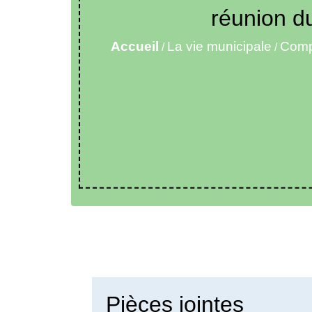
réunion d
Accueil
La vie municipale
Comp
/
/
Pièces jointes