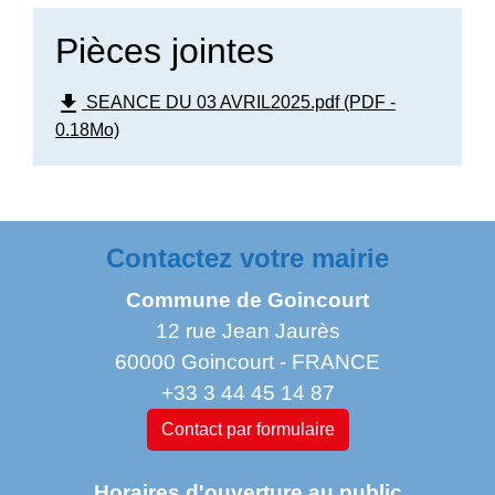
Pièces jointes
file_download
SEANCE DU 03 AVRIL2025.pdf (PDF -
0.18Mo)
Contactez votre mairie
Commune de Goincourt
12 rue Jean Jaurès
60000 Goincourt - FRANCE
+33 3 44 45 14 87
Contact par formulaire
Horaires d'ouverture au public