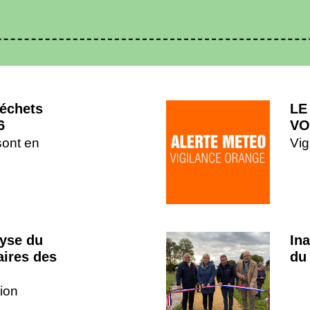
déchets
LE
6
VO
sont en
Vig
lyse du
In
aires des
du
ion