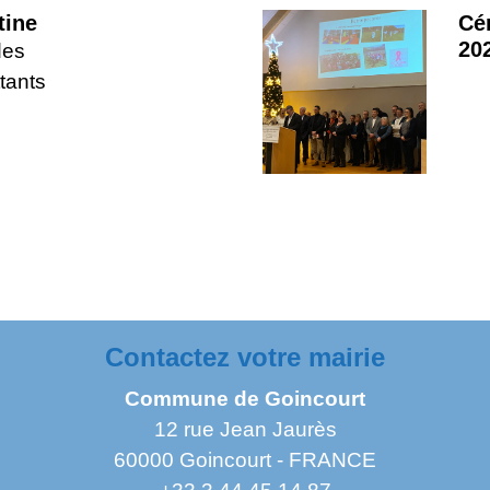
tine
Cé
20
des
tants
Contactez votre mairie
Commune de Goincourt
12 rue Jean Jaurès
60000 Goincourt - FRANCE