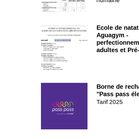
humaine
Ecole de natat
Aguagym -
perfectionnem
adultes et Pr
Borne de rech
"Pass pass él
Tarif 2025