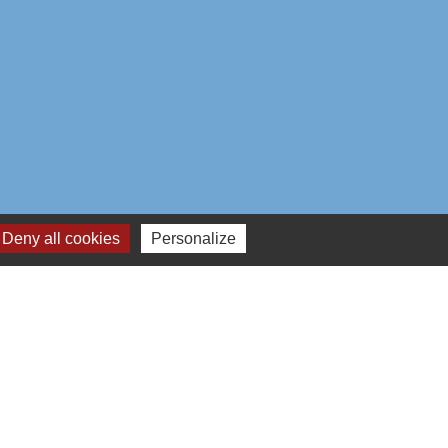
Deny all cookies
Personalize
aires institutionnels
mmunauté d'Agglo du Beauvaisis