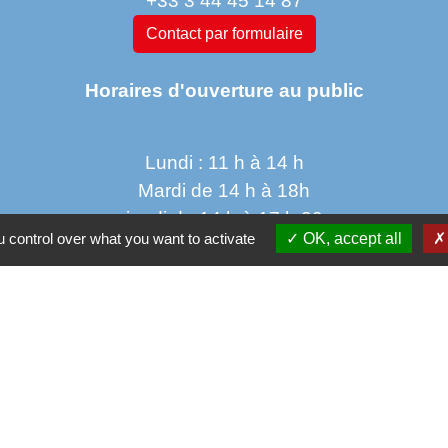
+33 3 44 45 14 87
Contact par formulaire
Horaires d'ouverture au public
Lundi : 11 h à 14 h
Mardi de 14 h à 18h
jeudi de 14 h à 17 h 30
 control over what you want to activate
OK, accept all
vendredi de 9 h à 12h 30
Parten
Co