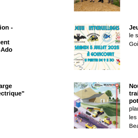
ion -
Jeu
le 
ent
Goi
é-Ado
arge
No
ectrique"
tra
po
pla
les
Bea