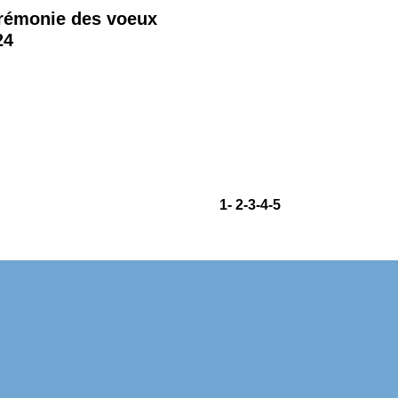
rémonie des voeux
24
1
-
2
-3
-4
-5